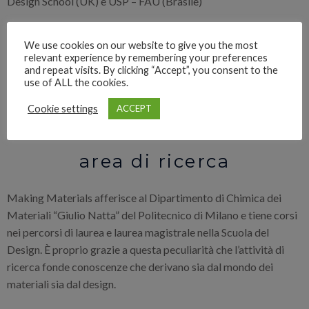
Design School (UK) e USP – FAU (Brasile)
We use cookies on our website to give you the most
relevant experience by remembering your preferences
and repeat visits. By clicking “Accept”, you consent to the
use of ALL the cookies.
Cookie settings
ACCEPT
area di ricerca
Making Materials afferisce al Dipartimento di Chimica dei
Materiali “Giulio Natta” del Politecnico di Milano e tiene corsi
nei percorsi di laurea e laurea magistrale nella Scuola del
Design. È proprio grazie a questa peculiarità che l’attività di
ricerca fonde conoscenze che derivano sia dal mondo dei
materiali sia dal design.